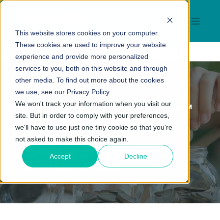
This website stores cookies on your computer.
These cookies are used to improve your website
experience and provide more personalized
services to you, both on this website and through
other media. To find out more about the cookies
we use, see our Privacy Policy.
We won't track your information when you visit our
BANCO BOLIVARIANO
MAR 24, 2025, 12:26:08 PM
site. But in order to comply with your preferences,
PASOS SENCILLOS QUE PUEDEN AYUDARTE A
we'll have to use just one tiny cookie so that you're
ALCANZAR TUS METAS FINANCIERAS ESTE 2025
not asked to make this choice again.
CÓMO HACER DE TU 2025 UN
Accept
Decline
ÉXITO MONETARIO